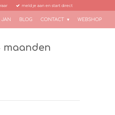
raar
meld je aan en start direct
 JAN
BLOG
CONTACT
WEBSHOP
 4 maanden