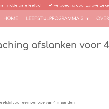
naf middelbare leeftijd
vergoeding door zorgverzeke
HOME
LEEFSTIJLPROGRAMMA´S
OVER
oaching afslanken voor
 leefstijl voor een periode van 4 maanden