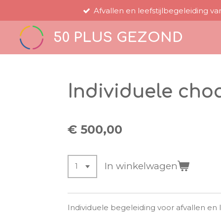
Afvallen en leefstijlbegeleiding va
Ga
direct
50 PLUS GEZOND
naar
de
hoofdinhoud
Individuele ch
€ 500,00
In winkelwagen
Individuele begeleiding voor afvallen en